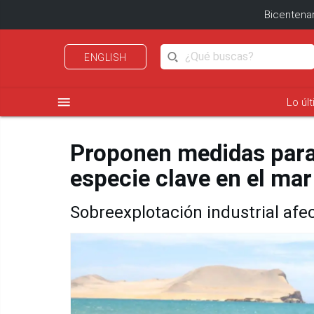
Bicentenar
ENGLISH
menu
Lo úl
Proponen medidas para e
especie clave en el ma
Sobreexplotación industrial afe