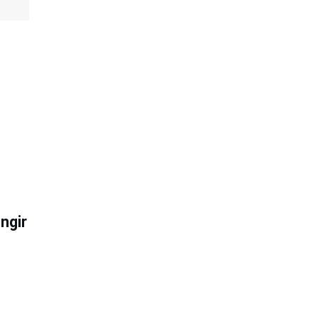
ngir
e