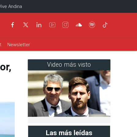
Vive Andina
t
Newsletter
or,
Video más visto
Las más leídas