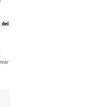
é
 del
n
rear