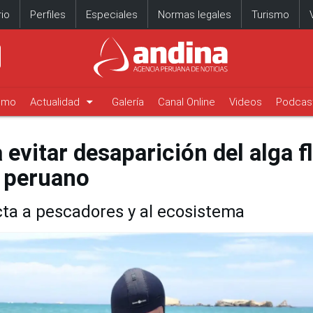
io
Perfiles
Especiales
Normas legales
Turismo
arrow_drop_down
timo
Actualidad
Galería
Canal Online
Videos
Podcas
vitar desaparición del alga fl
r peruano
cta a pescadores y al ecosistema