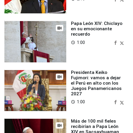
Papa León XIV: Chiclayo
en su emocionante
recuerdo
1:00
access_time
Presidenta Keiko
Fujimori: vamos a dejar
el Perú en alto con los
Juegos Panamericanos
2027
1:00
access_time
Más de 100 mil fieles
recibirían a Papa León
XIV en Sacsayhuaman