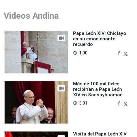
Videos Andina
Papa León XIV: Chiclayo
en su emocionante
recuerdo
1:00
access_time
Más de 100 mil fieles
recibirían a Papa León
XIV en Sacsayhuaman
3:01
access_time
Visita del Papa León XIV