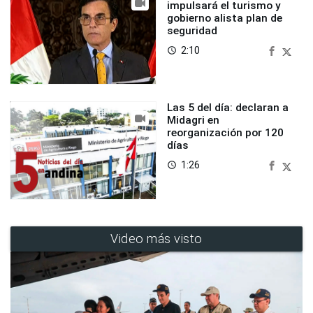
impulsará el turismo y
gobierno alista plan de
seguridad
2:10
access_time
Las 5 del día: declaran a
Midagri en
reorganización por 120
días
1:26
access_time
Video más visto