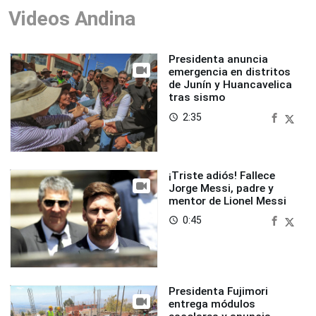
Videos Andina
Presidenta anuncia
emergencia en distritos
de Junín y Huancavelica
tras sismo
2:35
access_time
¡Triste adiós! Fallece
Jorge Messi, padre y
mentor de Lionel Messi
0:45
access_time
Presidenta Fujimori
entrega módulos