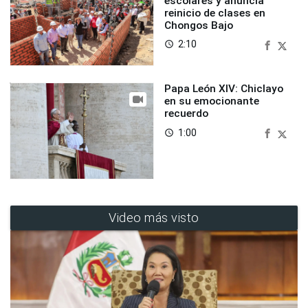
escolares y anuncia
reinicio de clases en
Chongos Bajo
2:10
access_time
Papa León XIV: Chiclayo
en su emocionante
recuerdo
1:00
access_time
Video más visto