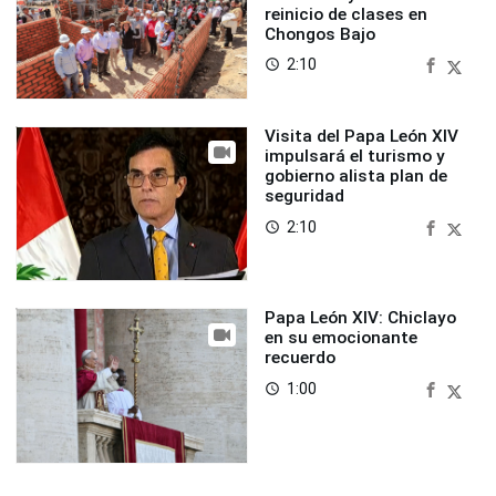
reinicio de clases en
Chongos Bajo
2:10
access_time
Visita del Papa León XIV
impulsará el turismo y
gobierno alista plan de
seguridad
2:10
access_time
Papa León XIV: Chiclayo
en su emocionante
recuerdo
1:00
access_time