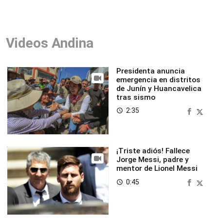
Videos Andina
Presidenta anuncia
emergencia en distritos
de Junín y Huancavelica
tras sismo
2:35
access_time
¡Triste adiós! Fallece
Jorge Messi, padre y
mentor de Lionel Messi
0:45
access_time