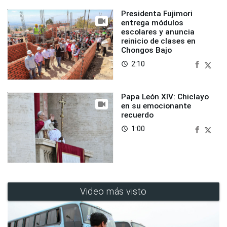
Presidenta Fujimori
entrega módulos
escolares y anuncia
reinicio de clases en
Chongos Bajo
2:10
access_time
Papa León XIV: Chiclayo
en su emocionante
recuerdo
1:00
access_time
Video más visto