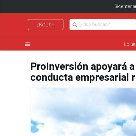
Bicentenar
ENGLISH
menu
Lo úl
ProInversión apoyará a
conducta empresarial 