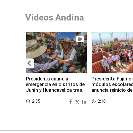
Videos Andina
Presidenta anuncia
Presidenta Fujimor
emergencia en distritos de
módulos escolares
Junín y Huancavelica tras
anuncia reinicio de
sismo
en Chongos Bajo
2:35
2:10
access_time
access_time