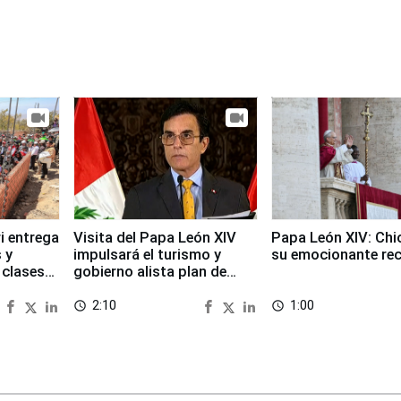
i entrega
Visita del Papa León XIV
Papa León XIV: Chi
 y
impulsará el turismo y
su emocionante re
 clases
gobierno alista plan de
seguridad
2:10
1:00
access_time
access_time