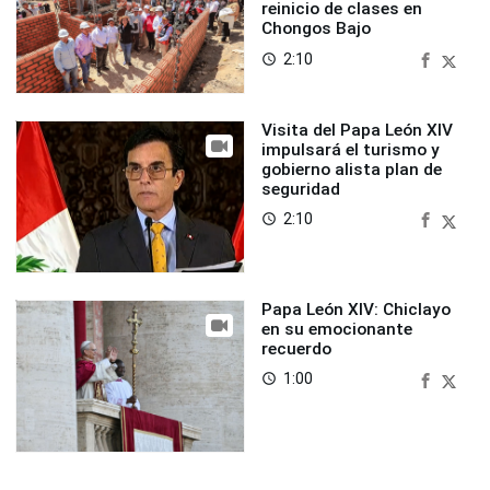
reinicio de clases en
Chongos Bajo
2:10
access_time
Visita del Papa León XIV
impulsará el turismo y
gobierno alista plan de
seguridad
2:10
access_time
Papa León XIV: Chiclayo
en su emocionante
recuerdo
1:00
access_time