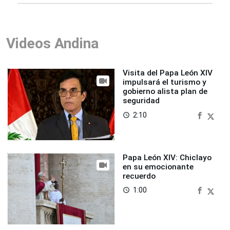
Videos Andina
Visita del Papa León XIV
impulsará el turismo y
gobierno alista plan de
seguridad
2:10
access_time
Papa León XIV: Chiclayo
en su emocionante
recuerdo
1:00
access_time