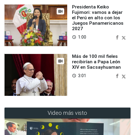
Presidenta Keiko
Fujimori: vamos a dejar
el Perú en alto con los
Juegos Panamericanos
2027
1:00
access_time
Más de 100 mil fieles
recibirían a Papa León
XIV en Sacsayhuaman
3:01
access_time
Video más visto