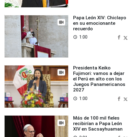
Papa León XIV: Chiclayo
en su emocionante
recuerdo
1:00
access_time
Presidenta Keiko
Fujimori: vamos a dejar
el Perú en alto con los
Juegos Panamericanos
2027
1:00
access_time
Más de 100 mil fieles
recibirían a Papa León
XIV en Sacsayhuaman