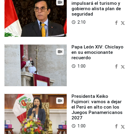
impulsará el turismo y
gobierno alista plan de
seguridad
2:10
access_time
Papa León XIV: Chiclayo
en su emocionante
recuerdo
1:00
access_time
Presidenta Keiko
Fujimori: vamos a dejar
el Perú en alto con los
Juegos Panamericanos
2027
1:00
access_time