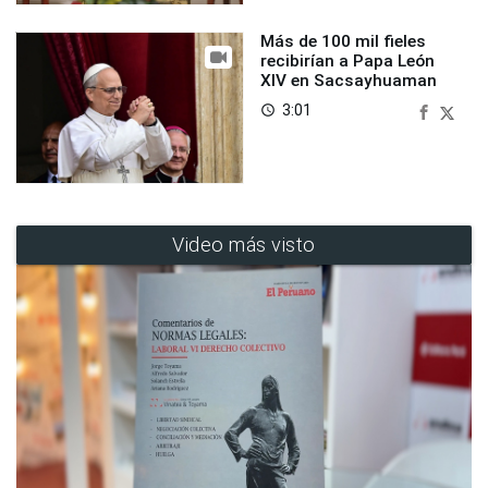
Más de 100 mil fieles
recibirían a Papa León
XIV en Sacsayhuaman
3:01
access_time
Video más visto