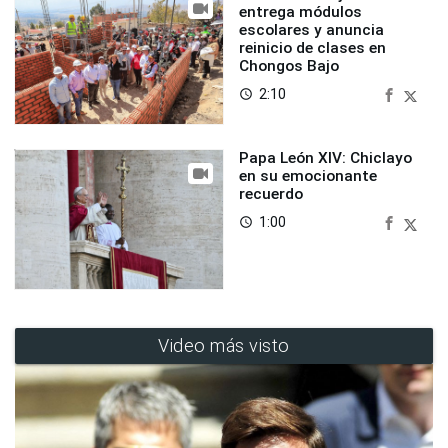
entrega módulos
escolares y anuncia
reinicio de clases en
Chongos Bajo
2:10
access_time
Papa León XIV: Chiclayo
en su emocionante
recuerdo
1:00
access_time
Video más visto