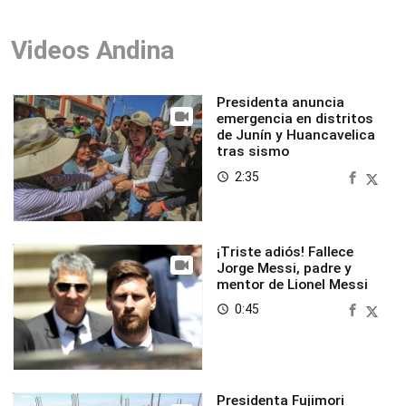
Videos Andina
Presidenta anuncia
emergencia en distritos
de Junín y Huancavelica
tras sismo
2:35
access_time
¡Triste adiós! Fallece
Jorge Messi, padre y
mentor de Lionel Messi
0:45
access_time
Presidenta Fujimori