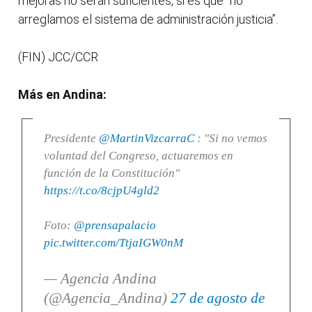
mejoras no serán suficientes, si es que “no
arreglamos el sistema de administración justicia”.
(FIN) JCC/CCR
Más en Andina:
Presidente
@MartinVizcarraC
: "Si no vemos
voluntad del Congreso, actuaremos en
función de la Constitución"
https://t.co/8cjpU4gld2
Foto:
@prensapalacio
pic.twitter.com/TtjaIGW0nM
— Agencia Andina
(@Agencia_Andina)
27 de agosto de