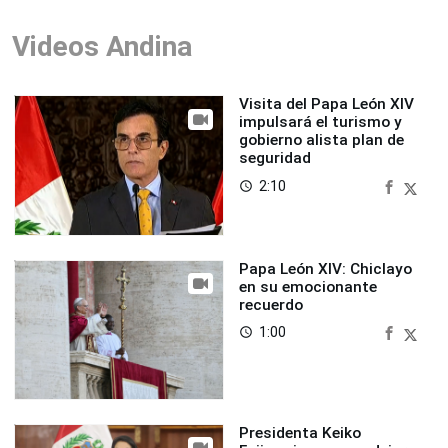
Videos Andina
Visita del Papa León XIV
impulsará el turismo y
gobierno alista plan de
seguridad
2:10
access_time
Papa León XIV: Chiclayo
en su emocionante
recuerdo
1:00
access_time
Presidenta Keiko