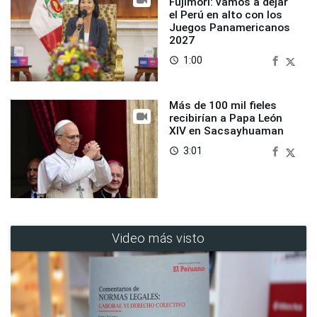
Fujimori: vamos a dejar
el Perú en alto con los
Juegos Panamericanos
2027
1:00
access_time
Más de 100 mil fieles
recibirían a Papa León
XIV en Sacsayhuaman
3:01
access_time
Video más visto