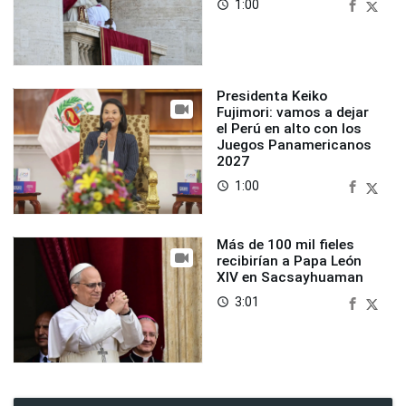
1:00
access_time
Presidenta Keiko
Fujimori: vamos a dejar
el Perú en alto con los
Juegos Panamericanos
2027
1:00
access_time
Más de 100 mil fieles
recibirían a Papa León
XIV en Sacsayhuaman
3:01
access_time