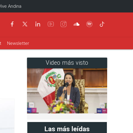
Vive Andina
t
Newsletter
Video más visto
Las más leídas