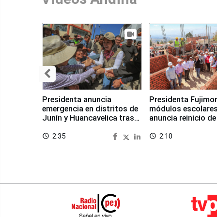
Presidenta anuncia
Presidenta Fujimor
emergencia en distritos de
módulos escolares
Junín y Huancavelica tras
anuncia reinicio de
sismo
en Chongos Bajo
2:35
2:10
access_time
access_time