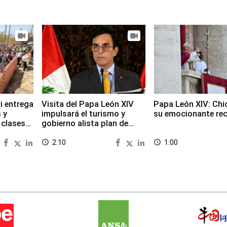
i entrega
Visita del Papa León XIV
Papa León XIV: Chi
 y
impulsará el turismo y
su emocionante re
 clases
gobierno alista plan de
seguridad
2:10
1:00
access_time
access_time