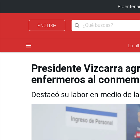
Bicentenar
ENGLISH
menu
Lo úl
Presidente Vizcarra ag
enfermeros al conmemo
Destacó su labor en medio de l