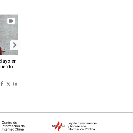
clayo en
cuerdo