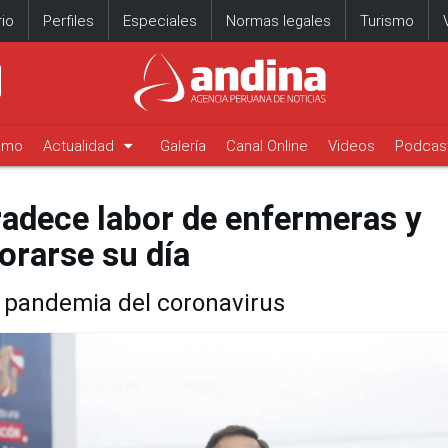
io
Perfiles
Especiales
Normas legales
Turismo
arrow_drop_down
timo
Actualidad
Galería
Canal Online
Videos
Podcas
radece labor de enfermeras y
rarse su día
a pandemia del coronavirus