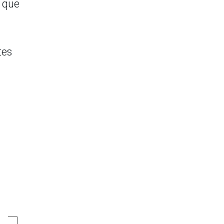
e que
tes