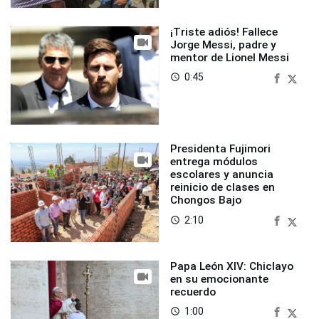
¡Triste adiós! Fallece
Jorge Messi, padre y
mentor de Lionel Messi
0:45
access_time
Presidenta Fujimori
entrega módulos
escolares y anuncia
reinicio de clases en
Chongos Bajo
2:10
access_time
Papa León XIV: Chiclayo
en su emocionante
recuerdo
1:00
access_time