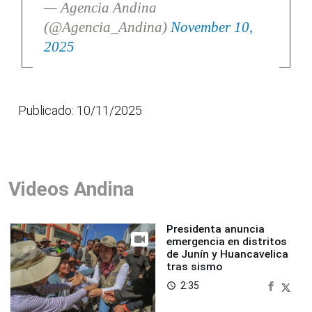
— Agencia Andina
(@Agencia_Andina)
November 10,
2025
Publicado: 10/11/2025
Videos Andina
Presidenta anuncia
emergencia en distritos
de Junín y Huancavelica
tras sismo
2:35
access_time