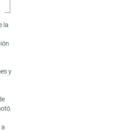
e la
ción
es y
de
notó.
 a