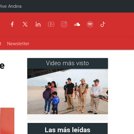
Vive Andina
t
Newsletter
e
Video más visto
Las más leídas