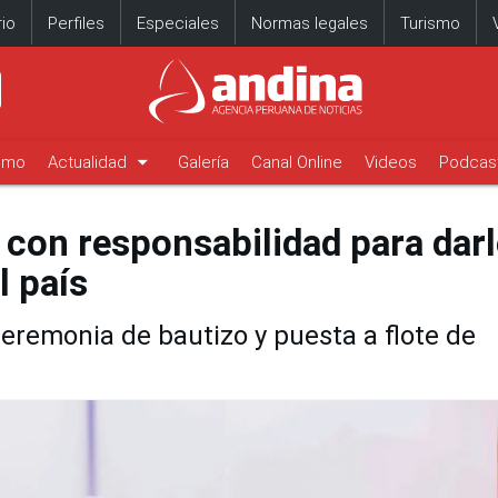
io
Perfiles
Especiales
Normas legales
Turismo
arrow_drop_down
timo
Actualidad
Galería
Canal Online
Videos
Podcas
 con responsabilidad para darl
l país
ceremonia de bautizo y puesta a flote de