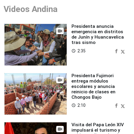
Videos Andina
Presidenta anuncia
emergencia en distritos
de Junín y Huancavelica
tras sismo
2:35
access_time
Presidenta Fujimori
entrega módulos
escolares y anuncia
reinicio de clases en
Chongos Bajo
2:10
access_time
Visita del Papa León XIV
impulsará el turismo y