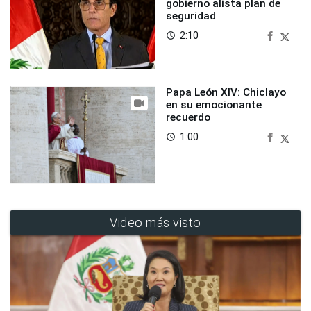
gobierno alista plan de
seguridad
2:10
access_time
Papa León XIV: Chiclayo
en su emocionante
recuerdo
1:00
access_time
Video más visto