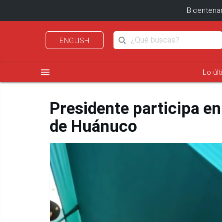
Bicentenar
ENGLISH
menu
Lo úl
Presidente participa en
de Huánuco