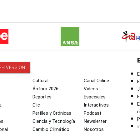
SH VERSION
E
Cultural
Canal Online
E
o
Ánfora 2026
Videos
J
F
Deportes
Especiales
E
a
Clic
Interactivos
m
Perfiles y Crónicas
Podcast
P
es
Ciencia y Tecnología
Newsletter
I
onal
Cambio Climático
Nosotros