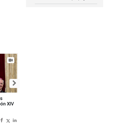
es
eón XIV