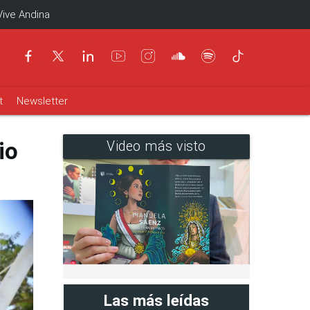
Vive Andina
t
Newsletter
io
Video más visto
Las más leídas