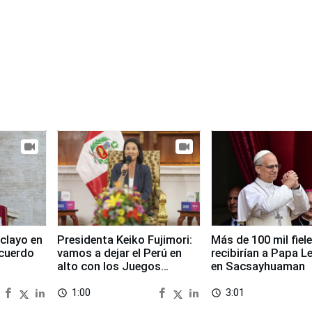
clayo en
Presidenta Keiko Fujimori:
Más de 100 mil fiel
cuerdo
vamos a dejar el Perú en
recibirían a Papa L
alto con los Juegos
en Sacsayhuaman
Panamericanos 2027
1:00
3:01
access_time
access_time