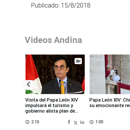
Publicado: 15/8/2018
Videos Andina
Visita del Papa León XIV
Papa León XIV: Chi
impulsará el turismo y
su emocionante re
gobierno alista plan de
seguridad
2:10
1:00
access_time
access_time