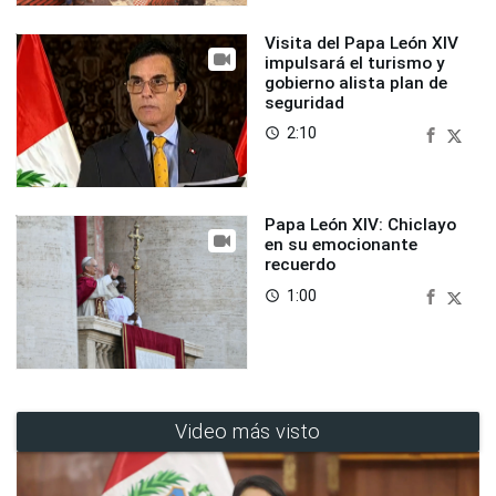
Visita del Papa León XIV
impulsará el turismo y
gobierno alista plan de
seguridad
2:10
access_time
Papa León XIV: Chiclayo
en su emocionante
recuerdo
1:00
access_time
Video más visto