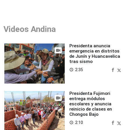
Videos Andina
Presidenta anuncia
emergencia en distritos
de Junín y Huancavelica
tras sismo
2:35
access_time
Presidenta Fujimori
entrega módulos
escolares y anuncia
reinicio de clases en
Chongos Bajo
2:10
access_time