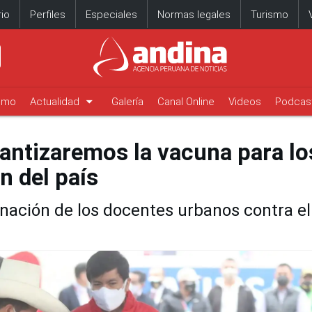
io
Perfiles
Especiales
Normas legales
Turismo
arrow_drop_down
timo
Actualidad
Galería
Canal Online
Videos
Podcas
rantizaremos la vacuna para lo
n del país
cunación de los docentes urbanos contra el