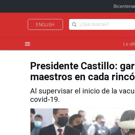
Bicentenar
ENGLISH
menu
Lo úl
Presidente Castillo: ga
maestros en cada rincó
Al supervisar el inicio de la va
covid-19.