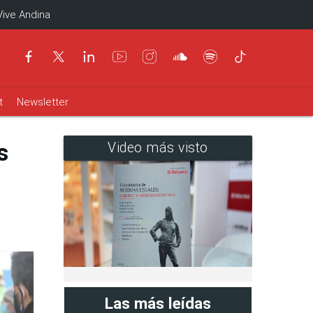
Vive Andina
t
Newsletter
s
Video más visto
Las más leídas