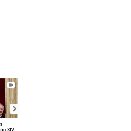
es
eón XIV