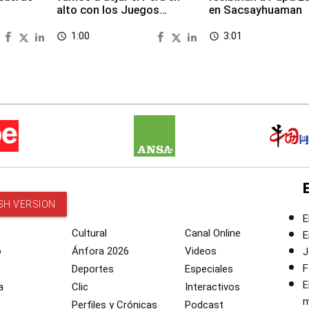
alto con los Juegos
en Sacsayhuaman
Panamericanos 2027
1:00
3:01
access_time
access_time
SH VERSION
E
Cultural
Canal Online
E
o
Ánfora 2026
Videos
J
F
Deportes
Especiales
E
a
Clic
Interactivos
m
Perfiles y Crónicas
Podcast