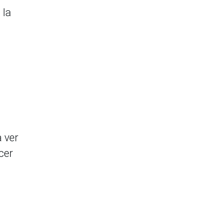
 la
a
 ver
cer