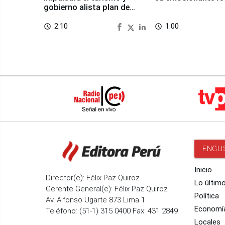
gobierno alista plan de
seguridad
2:10
1:00
access_time
access_time
ENGLI
Inicio
Director(e): Félix Paz Quiroz
Lo últim
Gerente General(e): Félix Paz Quiroz
Política
Av. Alfonso Ugarte 873 Lima 1
Economí
Teléfono: (51-1) 315 0400 Fax: 431 2849
Locales