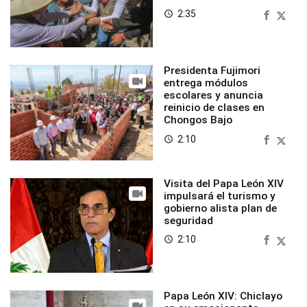
2:35
access_time
Presidenta Fujimori
entrega módulos
escolares y anuncia
reinicio de clases en
Chongos Bajo
2:10
access_time
Visita del Papa León XIV
impulsará el turismo y
gobierno alista plan de
seguridad
2:10
access_time
Papa León XIV: Chiclayo