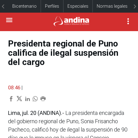
Bicentenario
Perfiles
Especiales
Normas legales
Presidenta regional de Puno
califica de ilegal suspensión
del cargo
08:46
|
Lima, jul. 20 (ANDINA).-
La presidenta encargada
del gobierno regional de Puno, Sonia Frisancho
Pacheco, calificó hoy de ilegal la suspensión de 90
días que le impuso en la víspera el Consejo