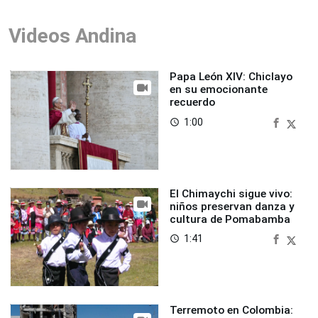
Videos Andina
Papa León XIV: Chiclayo
en su emocionante
recuerdo
1:00
access_time
El Chimaychi sigue vivo:
niños preservan danza y
cultura de Pomabamba
1:41
access_time
Terremoto en Colombia: