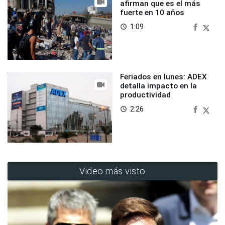
afirman que es el más
fuerte en 10 años
1:09
access_time
Feriados en lunes: ADEX
detalla impacto en la
productividad
2:26
access_time
Video más visto