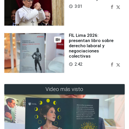
3:01
access_time
FIL Lima 2026:
presentan libro sobre
derecho laboral y
negociaciones
colectivas
2:42
access_time
Video más visto