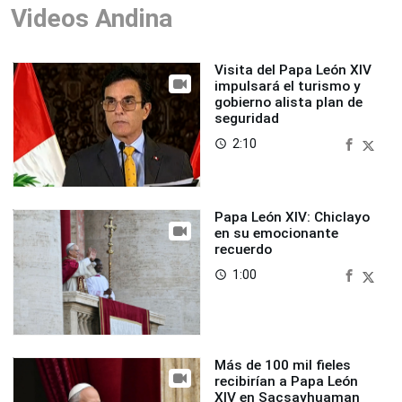
Videos Andina
Visita del Papa León XIV
impulsará el turismo y
gobierno alista plan de
seguridad
2:10
access_time
Papa León XIV: Chiclayo
en su emocionante
recuerdo
1:00
access_time
Más de 100 mil fieles
recibirían a Papa León
XIV en Sacsayhuaman