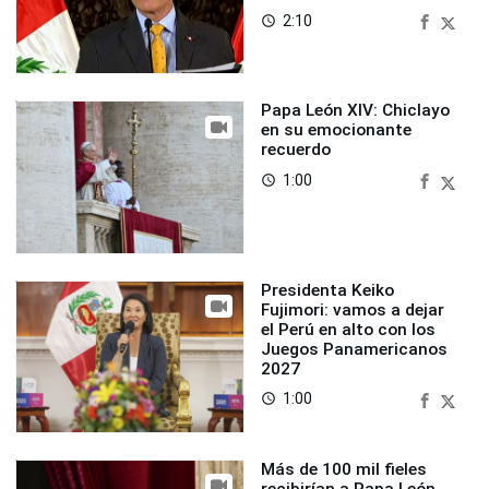
2:10
access_time
Papa León XIV: Chiclayo
en su emocionante
recuerdo
1:00
access_time
Presidenta Keiko
Fujimori: vamos a dejar
el Perú en alto con los
Juegos Panamericanos
2027
1:00
access_time
Más de 100 mil fieles