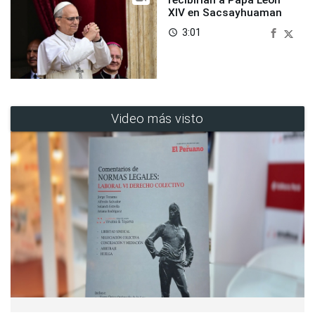
recibirían a Papa León
XIV en Sacsayhuaman
3:01
access_time
Video más visto