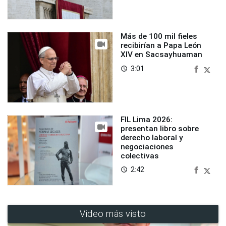
Más de 100 mil fieles
recibirían a Papa León
XIV en Sacsayhuaman
3:01
access_time
FIL Lima 2026:
presentan libro sobre
derecho laboral y
negociaciones
colectivas
2:42
access_time
Video más visto