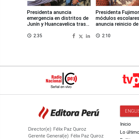
Presidenta anuncia
Presidenta Fujimor
emergencia en distritos de
módulos escolares
Junín y Huancavelica tras
anuncia reinicio de
sismo
en Chongos Bajo
2:35
2:10
access_time
access_time
ENGLI
Inicio
Director(e): Félix Paz Quiroz
Lo últim
Gerente General(e): Félix Paz Quiroz