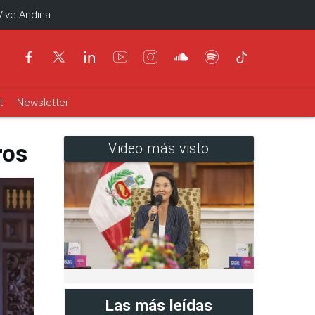
Vive Andina
t
Newsletter
ros
Video más visto
Las más leídas