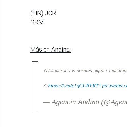
(FIN) JCR
GRM
Más en Andina:
??Estas son las normas legales más imp
??
https://t.co/c1qGCRVRTJ
pic.twitte
— Agencia Andina (@Agen