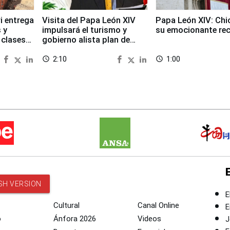
i entrega
Visita del Papa León XIV
Papa León XIV: Chi
 y
impulsará el turismo y
su emocionante re
 clases
gobierno alista plan de
seguridad
2:10
1:00
access_time
access_time
SH VERSION
E
Cultural
Canal Online
E
o
Ánfora 2026
Videos
J