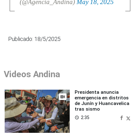
(@Agencia_Andina)
May 18, 2025
Publicado: 18/5/2025
Videos Andina
Presidenta anuncia
emergencia en distritos
de Junín y Huancavelica
tras sismo
2:35
access_time