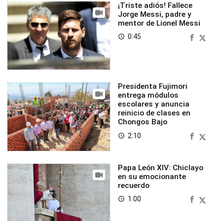
¡Triste adiós! Fallece
Jorge Messi, padre y
mentor de Lionel Messi
0:45
access_time
Presidenta Fujimori
entrega módulos
escolares y anuncia
reinicio de clases en
Chongos Bajo
2:10
access_time
Papa León XIV: Chiclayo
en su emocionante
recuerdo
1:00
access_time