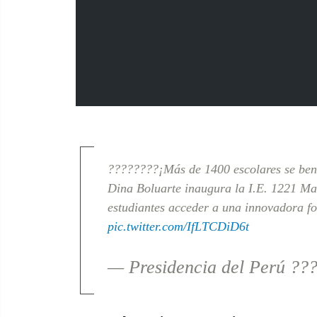
????????¡Más de 1400 escolares se ben
Dina Boluarte inaugura la I.E. 1221 Mar
estudiantes acceder a una innovadora f
pic.twitter.com/IfLTCDiD6t
— Presidencia del Perú ??