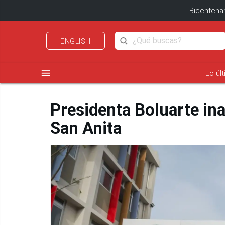
Bicentenar
ENGLISH
menu
Lo úl
Presidenta Boluarte in
San Anita