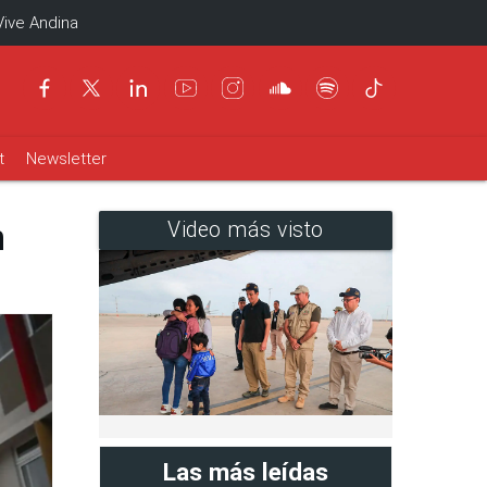
Vive Andina
t
Newsletter
n
Video más visto
Las más leídas