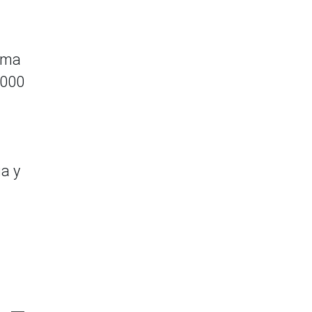
Lima
 000
ia y