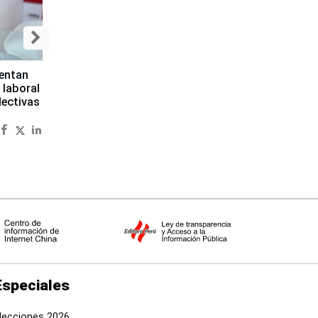
sentan
 laboral
lectivas
Especiales
lecciones 2026