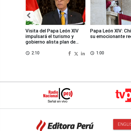
Visita del Papa León XIV
Papa León XIV: Chi
impulsará el turismo y
su emocionante re
gobierno alista plan de
seguridad
2:10
1:00
access_time
access_time
ENGLI