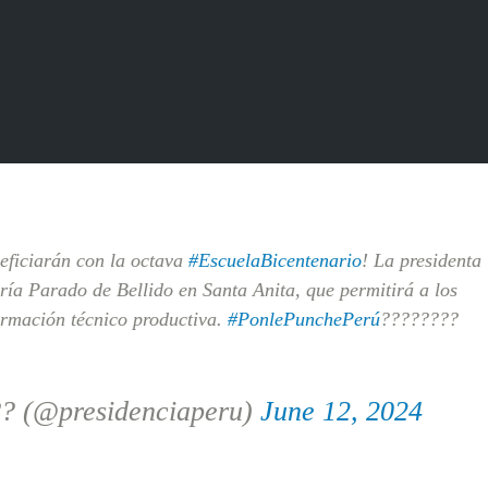
eficiarán con la octava
#EscuelaBicentenario
! La presidenta
ía Parado de Bellido en Santa Anita, que permitirá a los
ormación técnico productiva.
#PonlePunchePerú
????????
?? (@presidenciaperu)
June 12, 2024