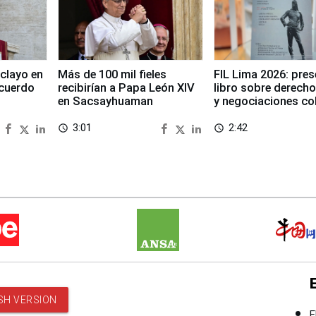
clayo en
Más de 100 mil fieles
FIL Lima 2026: pre
cuerdo
recibirían a Papa León XIV
libro sobre derecho
en Sacsayhuaman
y negociaciones co
3:01
2:42
access_time
access_time
SH VERSION
E