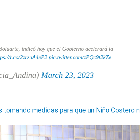
Boluarte, indicó hoy que el Gobierno acelerará la
tps://t.co/2zrzuA4eP2
pic.twitter.com/zPQc9t2kZe
cia_Andina)
March 23, 2023
os tomando medidas para que un Niño Costero 