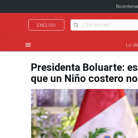
Bicentenar
ENGLISH
menu
Lo úl
Presidenta Boluarte: 
que un Niño costero no