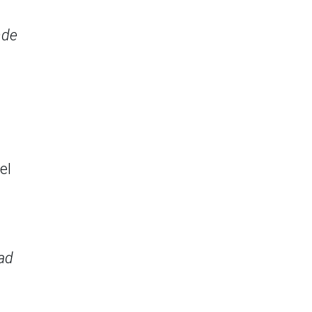
nde
el
dad