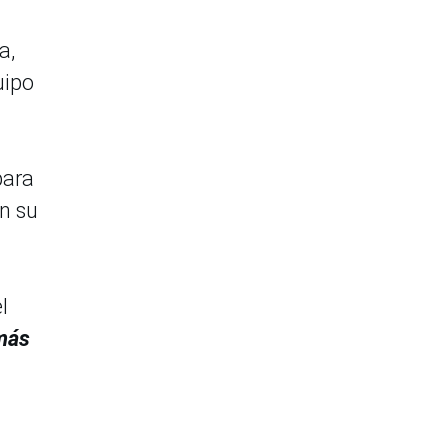
a,
uipo
ara
en su
l
más