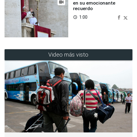
en su emocionante
recuerdo
1:00
access_time
Video más visto