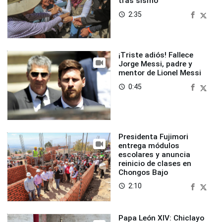
tras sismo
2:35
access_time
¡Triste adiós! Fallece
Jorge Messi, padre y
mentor de Lionel Messi
0:45
access_time
Presidenta Fujimori
entrega módulos
escolares y anuncia
reinicio de clases en
Chongos Bajo
2:10
access_time
Papa León XIV: Chiclayo