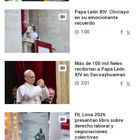
Papa León XIV: Chiclayo
en su emocionante
recuerdo
1:00
access_time
Más de 100 mil fieles
recibirían a Papa León
XIV en Sacsayhuaman
3:01
access_time
FIL Lima 2026:
presentan libro sobre
derecho laboral y
negociaciones
colectivas