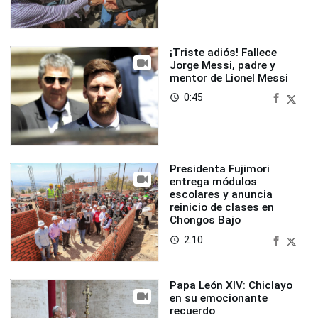
¡Triste adiós! Fallece
Jorge Messi, padre y
mentor de Lionel Messi
0:45
access_time
Presidenta Fujimori
entrega módulos
escolares y anuncia
reinicio de clases en
Chongos Bajo
2:10
access_time
Papa León XIV: Chiclayo
en su emocionante
recuerdo