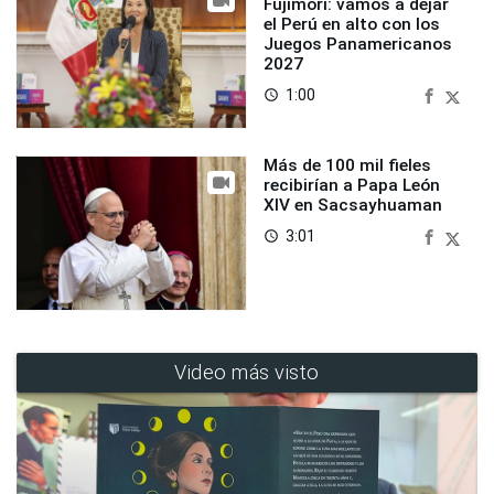
Fujimori: vamos a dejar
el Perú en alto con los
Juegos Panamericanos
2027
1:00
access_time
Más de 100 mil fieles
recibirían a Papa León
XIV en Sacsayhuaman
3:01
access_time
Video más visto