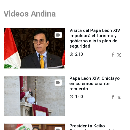
Videos Andina
Visita del Papa León XIV
impulsará el turismo y
gobierno alista plan de
seguridad
2:10
access_time
Papa León XIV: Chiclayo
en su emocionante
recuerdo
1:00
access_time
Presidenta Keiko