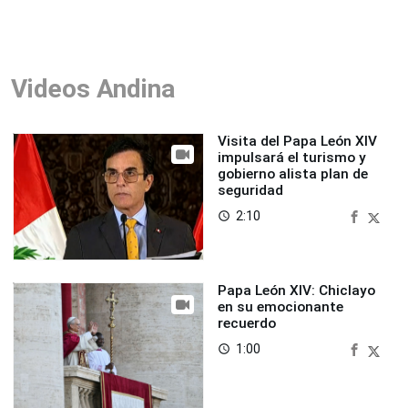
Videos Andina
Visita del Papa León XIV
impulsará el turismo y
gobierno alista plan de
seguridad
2:10
access_time
Papa León XIV: Chiclayo
en su emocionante
recuerdo
1:00
access_time