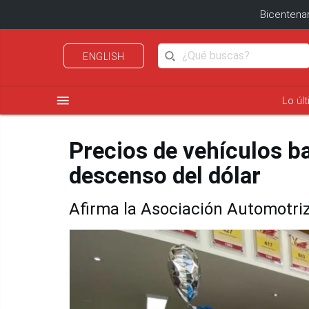
Bicentenar
ENGLISH
menu
Lo úl
Precios de vehículos ba
descenso del dólar
Afirma la Asociación Automotriz