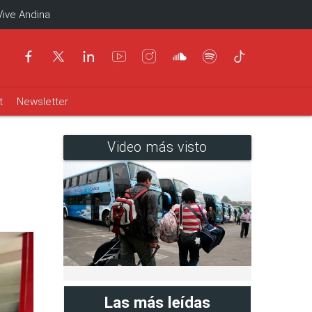
Vive Andina
t
Newsletter
Video más visto
Las más leídas