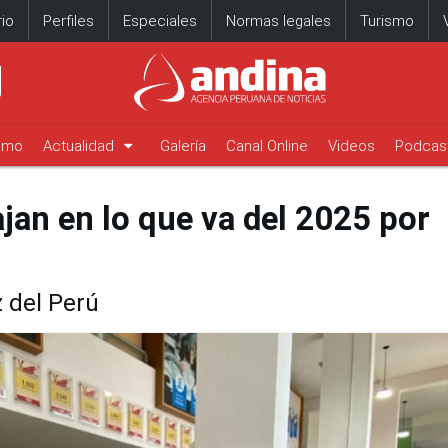
io
Perfiles
Especiales
Normas legales
Turismo
arrow_drop_down
timo
Actualidad
Galería
Canal Online
Videos
Podcas
jan en lo que va del 2025 por
 del Perú