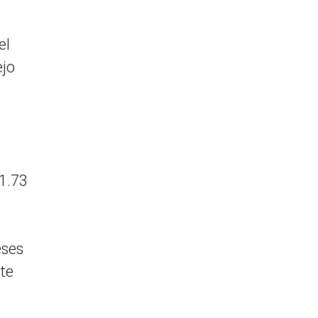
el
ejo
 1.73
eses
nte