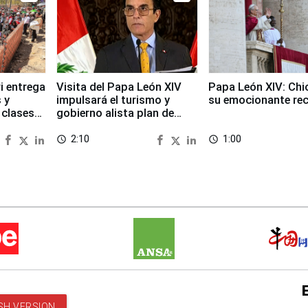
i entrega
Visita del Papa León XIV
Papa León XIV: Chi
 y
impulsará el turismo y
su emocionante re
 clases
gobierno alista plan de
seguridad
2:10
1:00
access_time
access_time
SH VERSION