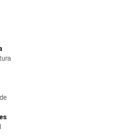
a
tura
 de
tes
l