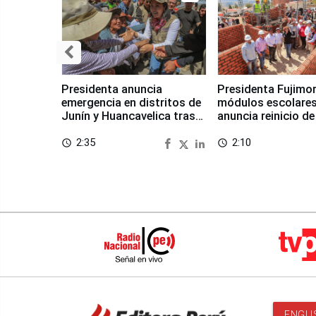
Presidenta anuncia
Presidenta Fujimor
emergencia en distritos de
módulos escolares
Junín y Huancavelica tras
anuncia reinicio de
sismo
en Chongos Bajo
2:35
2:10
access_time
access_time
ENGLI