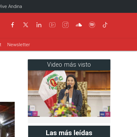
Vive Andina
t
Newsletter
Video más visto
Las más leídas