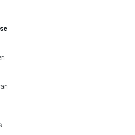
 se
én
ran
s