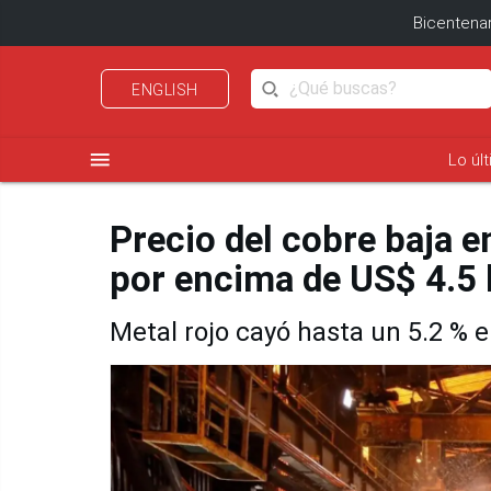
Bicentenar
ENGLISH
menu
Lo úl
Precio del cobre baja e
por encima de US$ 4.5 l
Metal rojo cayó hasta un 5.2 % 