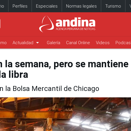
io
Perfiles
Especiales
Normas legales
Turismo
arrow_drop_down
timo
Actualidad
Galería
Canal Online
Videos
Podcas
n la semana, pero se mantiene
a libra
en la Bolsa Mercantil de Chicago