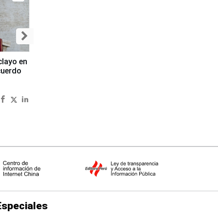
clayo en
cuerdo
Especiales