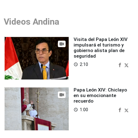
Videos Andina
Visita del Papa León XIV
impulsará el turismo y
gobierno alista plan de
seguridad
2:10
access_time
Papa León XIV: Chiclayo
en su emocionante
recuerdo
1:00
access_time