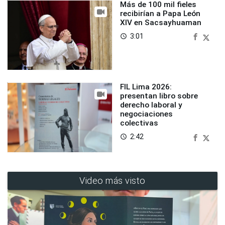
Más de 100 mil fieles
recibirían a Papa León
XIV en Sacsayhuaman
3:01
access_time
FIL Lima 2026:
presentan libro sobre
derecho laboral y
negociaciones
colectivas
2:42
access_time
Video más visto