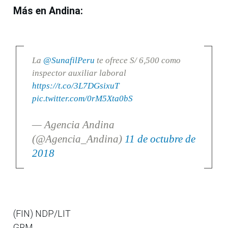
Más en Andina:
La
@SunafilPeru
te ofrece S/ 6,500 como
inspector auxiliar laboral
https://t.co/3L7DGsixuT
pic.twitter.com/0rM5Xta0bS
— Agencia Andina
(@Agencia_Andina)
11 de octubre de
2018
(FIN) NDP/LIT
GRM