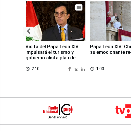
Visita del Papa León XIV
Papa León XIV: Chi
impulsará el turismo y
su emocionante re
gobierno alista plan de
seguridad
2:10
1:00
access_time
access_time