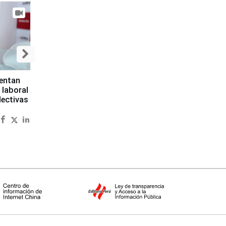
sentan
 laboral
lectivas