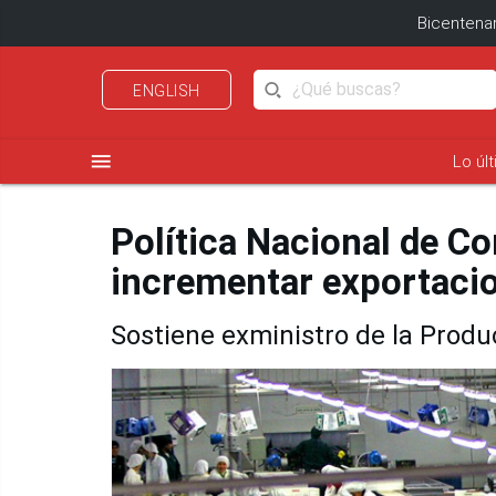
Bicentenar
ENGLISH
menu
Lo úl
Política Nacional de Co
incrementar exportaci
Sostiene exministro de la Produ