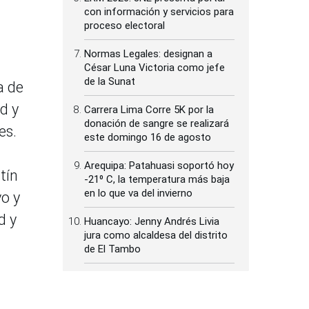
con información y servicios para
proceso electoral
Normas Legales: designan a
César Luna Victoria como jefe
de la Sunat
a de
d y
Carrera Lima Corre 5K por la
donación de sangre se realizará
es.
este domingo 16 de agosto
Arequipa: Patahuasi soportó hoy
tín
-21⁰ C, la temperatura más baja
en lo que va del invierno
vo y
d y
Huancayo: Jenny Andrés Livia
jura como alcaldesa del distrito
de El Tambo