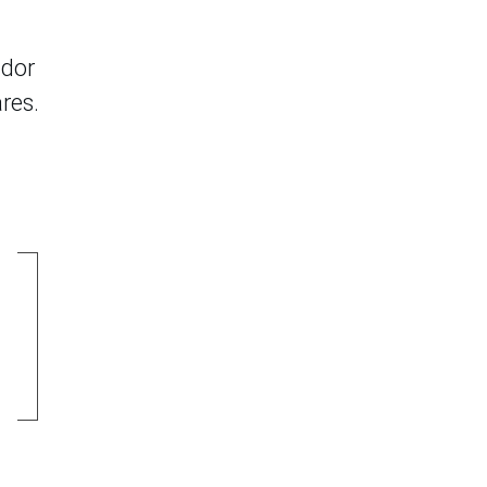
ador
res.