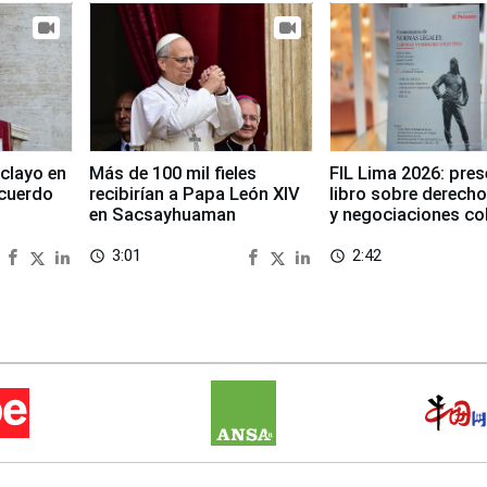
clayo en
Más de 100 mil fieles
FIL Lima 2026: pre
cuerdo
recibirían a Papa León XIV
libro sobre derecho
en Sacsayhuaman
y negociaciones co
3:01
2:42
access_time
access_time