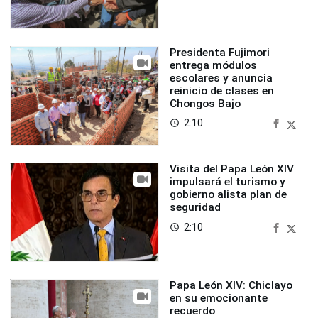
Presidenta Fujimori
entrega módulos
escolares y anuncia
reinicio de clases en
Chongos Bajo
2:10
access_time
Visita del Papa León XIV
impulsará el turismo y
gobierno alista plan de
seguridad
2:10
access_time
Papa León XIV: Chiclayo
en su emocionante
recuerdo