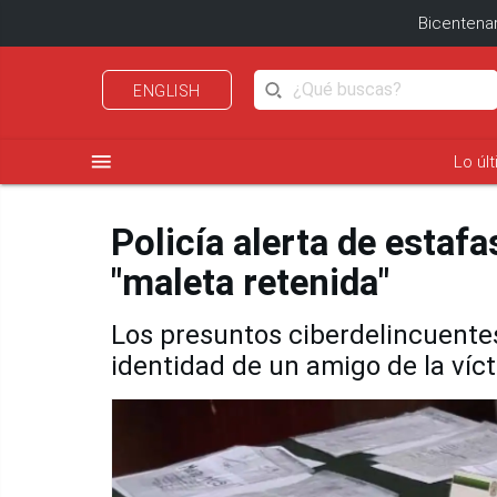
Bicentenar
ENGLISH
menu
Lo úl
Policía alerta de estaf
"maleta retenida"
Los presuntos ciberdelincuente
identidad de un amigo de la víc