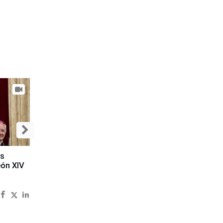
es
eón XIV