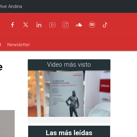
Vive Andina
t
Newsletter
e
Video más visto
Las más leídas