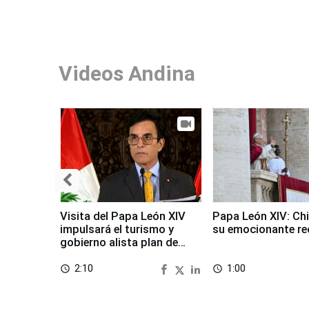
Videos Andina
Visita del Papa León XIV
Papa León XIV: Chi
impulsará el turismo y
su emocionante re
gobierno alista plan de
seguridad
2:10
1:00
access_time
access_time