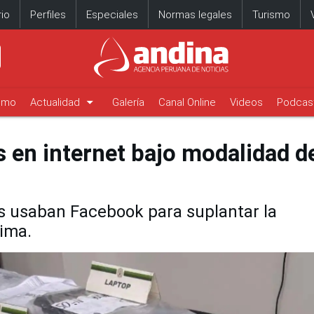
io
Perfiles
Especiales
Normas legales
Turismo
arrow_drop_down
timo
Actualidad
Galería
Canal Online
Videos
Podcas
as en internet bajo modalidad d
s usaban Facebook para suplantar la
tima.