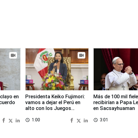
clayo en
Presidenta Keiko Fujimori:
Más de 100 mil fiel
cuerdo
vamos a dejar el Perú en
recibirían a Papa L
alto con los Juegos
en Sacsayhuaman
Panamericanos 2027
1:00
3:01
access_time
access_time