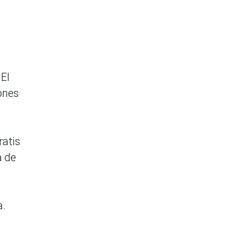
El
ones
ratis
a de
a.