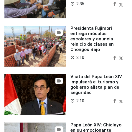
2:35
access_time
Presidenta Fujimori
entrega módulos
escolares y anuncia
reinicio de clases en
Chongos Bajo
2:10
access_time
Visita del Papa León XIV
impulsará el turismo y
gobierno alista plan de
seguridad
2:10
access_time
Papa León XIV: Chiclayo
en su emocionante