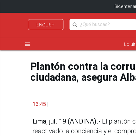
Bicentenar
ENGLISH
menu
Lo úl
Plantón contra la corru
ciudadana, asegura Al
13:45
|
Lima, jul. 19 (ANDINA).-
El plantón c
reactivado la conciencia y el compr