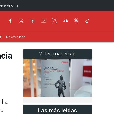
Vive Andina
t
Newsletter
ncia
Video más visto
e ha
de
Las más leídas