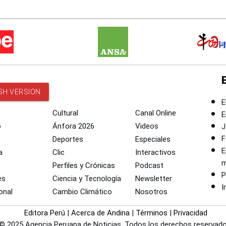
SH VERSION
E
Cultural
Canal Online
E
o
Ánfora 2026
Videos
J
F
Deportes
Especiales
E
a
Clic
Interactivos
m
Perfiles y Crónicas
Podcast
P
es
Ciencia y Tecnología
Newsletter
I
onal
Cambio Climático
Nosotros
Editora Perú
|
Acerca de Andina
|
Términos
|
Privacidad
© 2025 Agencia Peruana de Noticias. Todos los derechos reservado