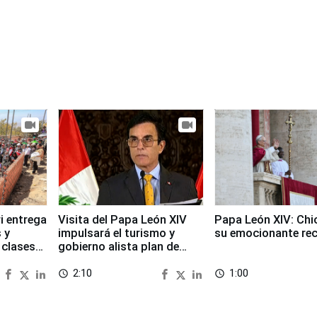
i entrega
Visita del Papa León XIV
Papa León XIV: Chi
 y
impulsará el turismo y
su emocionante re
 clases
gobierno alista plan de
seguridad
2:10
1:00
access_time
access_time