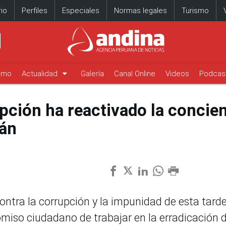
io
Perfiles
Especiales
Normas legales
Turismo
arrow_drop_down
timo
Actualidad
Galería
Canal Online
Videos
Podcas
pción ha reactivado la concie
bán
ontra la corrupción y la impunidad de esta tard
omiso ciudadano de trabajar en la erradicación 