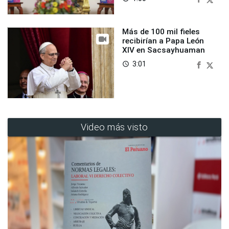
Más de 100 mil fieles
recibirían a Papa León
XIV en Sacsayhuaman
3:01
access_time
Video más visto