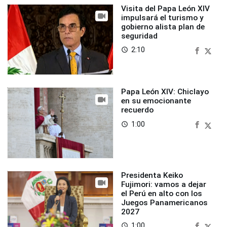
Visita del Papa León XIV
impulsará el turismo y
gobierno alista plan de
seguridad
2:10
access_time
Papa León XIV: Chiclayo
en su emocionante
recuerdo
1:00
access_time
Presidenta Keiko
Fujimori: vamos a dejar
el Perú en alto con los
Juegos Panamericanos
2027
1:00
access_time