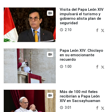
Visita del Papa León XIV
impulsará el turismo y
gobierno alista plan de
seguridad
2:10
access_time
Papa León XIV: Chiclayo
en su emocionante
recuerdo
1:00
access_time
Más de 100 mil fieles
recibirían a Papa León
XIV en Sacsayhuaman
3:01
access_time