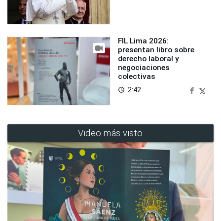
FIL Lima 2026:
presentan libro sobre
derecho laboral y
negociaciones
colectivas
2:42
access_time
Video más visto