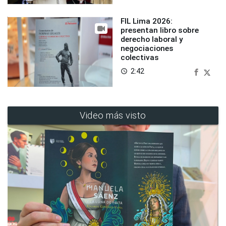
FIL Lima 2026:
presentan libro sobre
derecho laboral y
negociaciones
colectivas
2:42
access_time
Video más visto