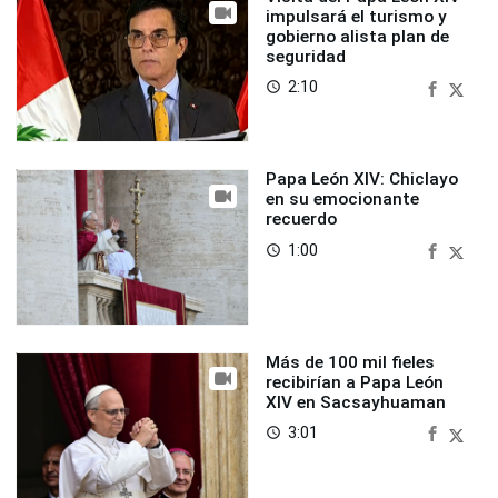
impulsará el turismo y
gobierno alista plan de
seguridad
2:10
access_time
Papa León XIV: Chiclayo
en su emocionante
recuerdo
1:00
access_time
Más de 100 mil fieles
recibirían a Papa León
XIV en Sacsayhuaman
3:01
access_time