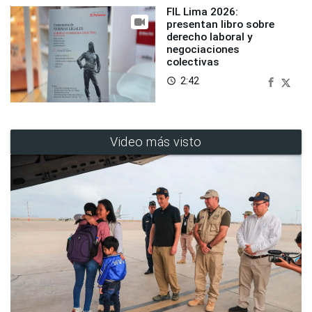
FIL Lima 2026:
presentan libro sobre
derecho laboral y
negociaciones
colectivas
2:42
access_time
Video más visto