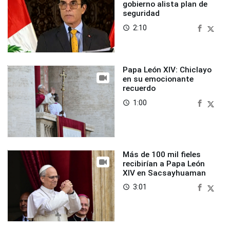
gobierno alista plan de
seguridad
2:10
access_time
Papa León XIV: Chiclayo
en su emocionante
recuerdo
1:00
access_time
Más de 100 mil fieles
recibirían a Papa León
XIV en Sacsayhuaman
3:01
access_time