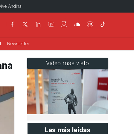
Vive Andina
t
Newsletter
ana
Video más visto
Las más leídas