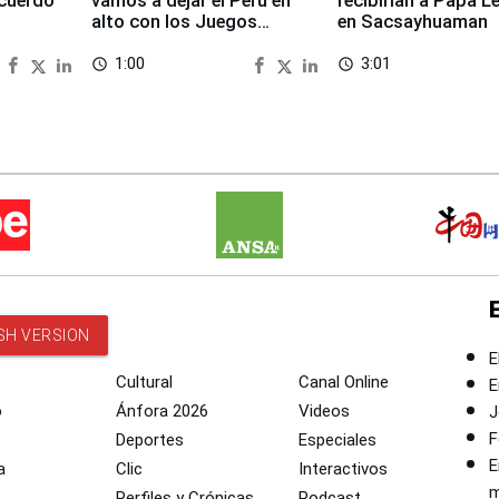
cuerdo
vamos a dejar el Perú en
recibirían a Papa L
alto con los Juegos
en Sacsayhuaman
Panamericanos 2027
1:00
3:01
access_time
access_time
SH VERSION
E
Cultural
Canal Online
E
o
Ánfora 2026
Videos
J
F
Deportes
Especiales
E
a
Clic
Interactivos
m
Perfiles y Crónicas
Podcast