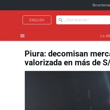
Bicentenar
ENGLISH
menu
Lo úl
Piura: decomisan merca
valorizada en más de S/