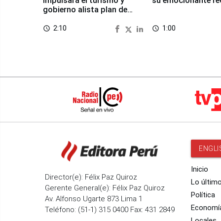
impulsará el turismo y
su emocionante re
gobierno alista plan de
seguridad
2:10
1:00
access_time
access_time
ENGLI
Inicio
Director(e): Félix Paz Quiroz
Lo últim
Gerente General(e): Félix Paz Quiroz
Política
Av. Alfonso Ugarte 873 Lima 1
Economí
Teléfono: (51-1) 315 0400 Fax: 431 2849
Locales