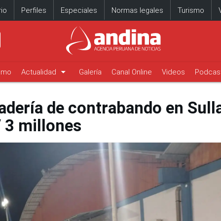
io
Perfiles
Especiales
Normas legales
Turismo
arrow_drop_down
timo
Actualidad
Galería
Canal Online
Videos
Podcas
dería de contrabando en Sull
 3 millones