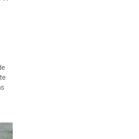
de
te
as