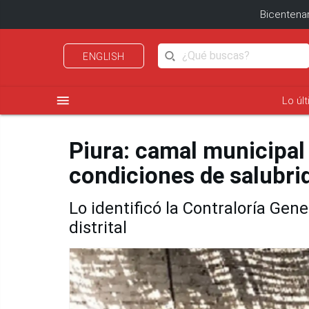
Bicentenar
ENGLISH
menu
Lo úl
Piura: camal municipal
condiciones de salubri
Lo identificó la Contraloría Gene
distrital