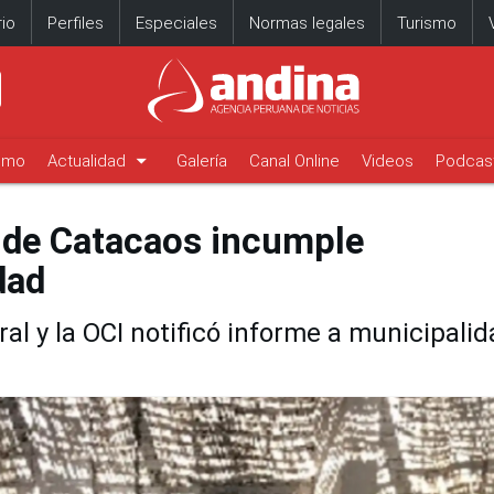
io
Perfiles
Especiales
Normas legales
Turismo
arrow_drop_down
timo
Actualidad
Galería
Canal Online
Videos
Podcas
 de Catacaos incumple
dad
ral y la OCI notificó informe a municipali