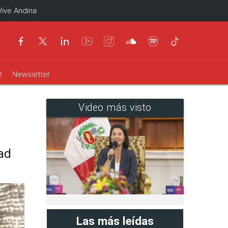
Vive Andina
t
Newsletter
Video más visto
dad
Las más leídas