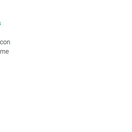
s
 con
orme
a