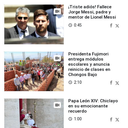
¡Triste adiós! Fallece
Jorge Messi, padre y
mentor de Lionel Messi
0:45
access_time
Presidenta Fujimori
entrega módulos
escolares y anuncia
reinicio de clases en
Chongos Bajo
2:10
access_time
Papa León XIV: Chiclayo
en su emocionante
recuerdo
1:00
access_time